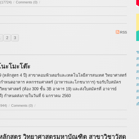
 (17724)
/
Comments (0)
/
RSS
1
2
3
ช
ส
ส
ิโนะโมะโต๊ะ
ส
2559 (หลักสูตร 4 ปี) สาขาคอมพิวเตอร์และเทคโนโลยี
สารสนเทศ วิทยาศาสตร์
n
รกำหนดอาหาร คหกรรมศาสตร์ (อาหารและโภชนาการ) ขอรับใบสมัคร
ส
ิ
ทยาศาสตร์ (ห้อง 309 ชั้น 3B อาคาร 19) และส่งใบสมัครที่ อาจารย์
ส
ดี) กำหนดส่งภายในวันที่ 6 มกราคม 2560
ส
ส
4944)
/
Comments (0)
/
หลักสูตร วิทยาศาสตรมหาบัณฑิต สาขาวิชาวัสดุ