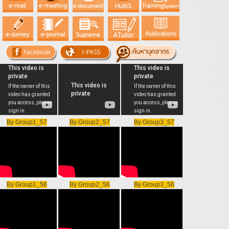
By Group1_57
By Group2_57
By Group3_57
By Group1_56
By Group2_56
By Group3_56