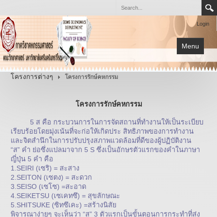
Login
Menu
หน้าแรก
โครงการต่างๆ
โครงการรักษ์คหกรรม
การเรียนการสอน
โครงการรักษ์คหกรรม
เกี่ยวกับภาควิชา
โครงการต่างๆ
5 ส คือ กระบวนการในการจัดสถานที่ทำงานให้เป็นระเบียบ
เรียบร้อยโดยมุ่งเน้นที่จะก่อให้เกิดประ สิทธิภาพของการทำงาน
เอกสาร
และจิตสำนึกในการปรับปรุงสภาพแวดล้อมที่ดีของผู้ปฏิบัติงาน
“ส” คำ ย่อซึ่งแปลมาจาก 5 S ซึ่งเป็นอักษรตัวแรกของคำในภาษา
กิจกรรม
ญี่ปุ่น 5 คำ คือ
1.SEIRI (เซริ) = สะสาง
2.SEITON (เซตง) = สะดวก
3.SEISO (เซโซ) =สะอาด
4.SEIKETSU (เซเคทซึ) = สุขลักษณะ
5.SHITSUKE (ซิทซึเคะ) =สร้างนิสัย
พิจารณาง่ายๆ จะเห็นว่า “ส” 3 ตัวแรกเป็นขั้นตอนการกระทำที่ส่ง