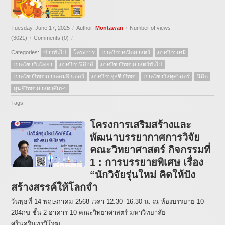
Tuesday, June 17, 2025
/
Author:
Montawan
/
Number of views
(3021)
/
Comments (0)
/
Categories:
ข่าวทั่วไป
โครงการ
ภาควิชาคณิตศาสตร์
ภาควิชาเคมี
ภาควิชาชีววิทยา
ภาควิชาฟิสิกส์
ภาควิชาวิทยาศาสตร์ทั่วไป
ภาควิชาวิทยาการคอมพิวเตอร์
ภาควิชาจุลชีววิทยา
ภาควิชาวัสดุศาสตร์
นิสิต
ศูนย์วิทยาศาสตรศึกษา
Tags:
โครงการเสริมสร้างและ
พัฒนาบรรยากาศการวิจัย
คณะวิทยาศาสตร์ กิจกรรมที่
1 : การบรรยายพิเศษ เรื่อง
“นักวิจัยรุ่นใหม่ คิดให้ปัง
สร้างสรรค์ให้โลกจำ
วันพุธที่ 14 พฤษภาคม 2568 เวลา 12.30–16.30 น. ณ ห้องบรรยาย 10-
204กข ชั้น 2 อาคาร 10 คณะวิทยาศาสตร์ มหาวิทยาลัย
ศรีนครินทรวิโรฒ