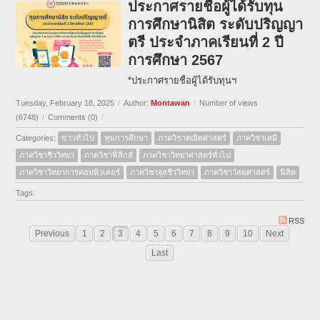
ประกาศรายชื่อผู้ได้รับทุน
การศึกษานิสิต ระดับปริญญา
ตรี ประจำภาคเรียนที่ 2 ปี
การศึกษา 2567
*ประกาศรายชื่อผู้ได้รับทุนฯ
Tuesday, February 18, 2025
/
Author:
Montawan
/
Number of views
(6748)
/
Comments (0)
/
Categories:
ข่าวทั่วไป
ทุนการศึกษา
ภาควิชาคณิตศาสตร์
ภาควิชาเคมี
ภาควิชาชีววิทยา
ภาควิชาฟิสิกส์
ภาควิชาวิทยาศาสตร์ทั่วไป
ภาควิชาวิทยาการคอมพิวเตอร์
ภาควิชาจุลชีววิทยา
ภาควิชาวัสดุศาสตร์
นิสิต
Tags:
RSS
Previous
1
2
3
4
5
6
7
8
9
10
Next
Last