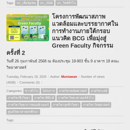
Tags:
บก_เพื่อชุมชน
บก_2568
บก_วิทย์ทั่วไป
โครงการพัฒนาสภาพ
แวดล้อมและบรรยากาศใน
การทำงานภายใต้กรอบ
แนวคิด BCG เพื่อมุ่งสู่
Green Faculty กิจกรรม
ครั้งที่ 2
วันที่ 26 กุมภาพันธ์ 2568 ณ ห้องประชุม 19-903 ชั้น 9 อาคาร 19 คณะ
วิทยาศาสตร์
Tuesday, February 18, 2025
/
Author:
Montawan
/
Number of views
(4508)
/
Comments (0)
/
Categories:
ข่าวทั่วไป
โครงการ
ภาควิชาคณิตศาสตร์
ภาควิชาเคมี
ภาควิชาชีววิทยา
ภาควิชาฟิสิกส์
ภาควิชาวิทยาศาสตร์ทั่วไป
ภาควิชาวิทยาการคอมพิวเตอร์
ภาควิชาจุลชีววิทยา
ภาควิชาวัสดุศาสตร์
ศูนย์วิทยาศาสตรศึกษา
Tags: