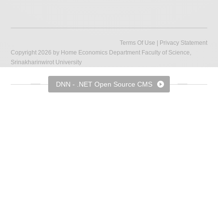
Terms Of Use
|
Privacy Statement
Copyright 2026 by Home Economics Department Faculty of Science,
Srinakharinwirot University
DNN - .NET Open Source CMS