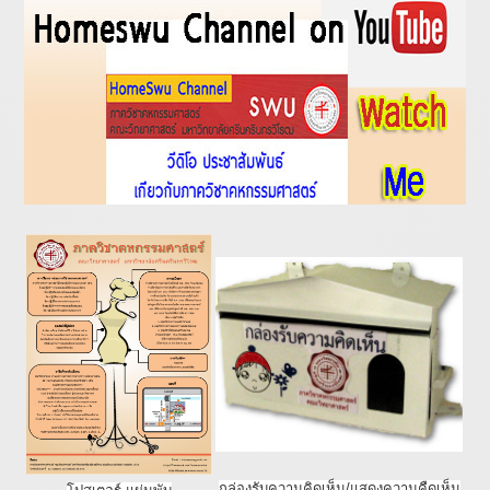
กล่องรับความคิดเห็น/แสดงความคืดเห็น