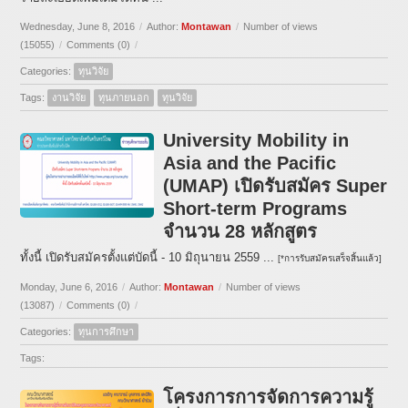
Wednesday, June 8, 2016
/
Author:
Montawan
/
Number of views
(15055)
/
Comments (0)
/
Categories:
ทุนวิจัย
Tags:
งานวิจัย
ทุนภายนอก
ทุนวิจัย
University Mobility in
Asia and the Pacific
(UMAP) เปิดรับสมัคร Super
Short-term Programs
จำนวน 28 หลักสูตร
ทั้งนี้ เปิดรับสมัครตั้งแต่บัดนี้ - 10 มิถุนายน 2559 ...
[*การรับสมัครเสร็จสิ้นแล้ว]
Monday, June 6, 2016
/
Author:
Montawan
/
Number of views
(13087)
/
Comments (0)
/
Categories:
ทุนการศึกษา
Tags:
โครงการการจัดการความรู้