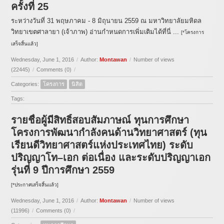
ครั้งที่ 25
ระหว่างวันที่ 31 พฤษภาคม - 8 มิถุนายน 2559 ณ มหาวิทยาลัยมหิดล
วิทยาเขตศาลายา (เจ้าภาพ) อ่านกำหนดการเพิ่มเติมได้ที่นี่ ...
[*โครงการ
เสร็จสิ้นแล้ว]
Wednesday, June 1, 2016
/
Author:
Montawan
/
Number of views
(22445)
/
Comments (0)
/
Categories:
โครงการ
นิสิต
Tags:
รายชื่อผู้มีสิทธิ์สอบสัมภาษณ์ ทุนการศึกษา
โครงการพัฒนากำลังคนด้านวิทยาศาสตร์ (ทุน
เรียนดีวิทยาศาสตร์แห่งประเทศไทย) ระดับ
ปริญญาโท–เอก ต่อเนื่อง และระดับปริญญาเอก
รุ่นที่ 9 ปีการศึกษา 2559
[*ประกาศเสร็จสิ้นแล้ว]
Wednesday, June 1, 2016
/
Author:
Montawan
/
Number of views
(11996)
/
Comments (0)
/