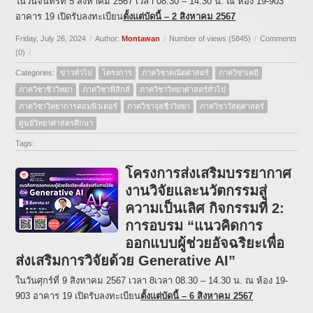
ในวันจันทร์ที่ 5 สิงหาคม 2567 เวลา 08.30 – 14.30 น. ณ ห้อง 19-903
อาคาร 19 เปิดรับลงทะเบียน
ตั้งแต่บัดนี้ – 2 สิงหาคม 2567
Friday, July 26, 2024
/
Author:
Montawan
/
Number of views (5845)
/
Comments
(0)
/
Categories:
ข่าวทั่วไป
โครงการ
ภาควิชาคณิตศาสตร์
ภาควิชาเคมี
ภาควิชาชีววิทยา
ภาควิชาฟิสิกส์
ภาควิชาวิทยาศาสตร์ทั่วไป
ภาควิชาวิทยาการคอมพิวเตอร์
ภาควิชาจุลชีววิทยา
ภาควิชาวัสดุศาสตร์
ศูนย์วิทยาศาสตรศึกษา
Tags:
โครงการส่งเสริมบรรยากาศ
งานวิจัยและนวัตกรรมสู่
ความเป็นเลิศ กิจกรรมที่ 2:
การอบรม “แนวคิดการ
ออกแบบผู้ช่วยอัจฉริยะเพื่อ
ส่งเสริมการวิจัยด้วย Generative AI”
ในวันศุกร์ที่ 9 สิงหาคม 2567 เวลา 8เวลา 08.30 – 14.30 น. ณ ห้อง 19-
903 อาคาร 19 เปิดรับลงทะเบียน
ตั้งแต่บัดนี้ – 6 สิงหาคม 2567