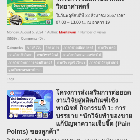
วิทยาศาสตร์
ในวันพฤหัสบดีที่ 22 สิงหาคม 2567 เวลา
07.00 – 13.00 น. ณ อาคาร 19
Monday, August 5, 2024
/
Author:
Montawan
/
Number of views
(5559)
/
Comments (0)
/
Categories:
ข่าวทั่วไป
โครงการ
ภาควิชาคณิตศาสตร์
ภาควิชาเคมี
ภาควิชาชีววิทยา
ภาควิชาฟิสิกส์
ภาควิชาวิทยาศาสตร์ทั่วไป
ภาควิชาวิทยาการคอมพิวเตอร์
ภาควิชาจุลชีววิทยา
ภาควิชาวัสดุศาสตร์
ศูนย์วิทยาศาสตรศึกษา
Tags:
โครงการส่งเสริมการต่อยอด
งานวิจัยสู่ผลิตภัณฑ์เชิง
พาณิชย์ กิจกรรมที่ 1: การ
บรรยาย “นักวิจัยทำของขาย
แก้ปัญหาความเจ็บจี๊ด (Pain
Points) ของลูกค้า”