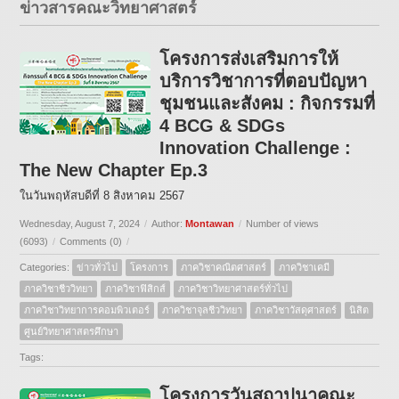
ข่าวสารคณะวิทยาศาสตร์
โครงการส่งเสริมการให้
บริการวิชาการที่ตอบปัญหา
ชุมชนและสังคม : กิจกรรมที่
4 BCG & SDGs
Innovation Challenge :
The New Chapter Ep.3
ในวันพฤหัสบดีที่ 8 สิงหาคม 2567
Wednesday, August 7, 2024
/
Author:
Montawan
/
Number of views
(6093)
/
Comments (0)
/
Categories:
ข่าวทั่วไป
โครงการ
ภาควิชาคณิตศาสตร์
ภาควิชาเคมี
ภาควิชาชีววิทยา
ภาควิชาฟิสิกส์
ภาควิชาวิทยาศาสตร์ทั่วไป
ภาควิชาวิทยาการคอมพิวเตอร์
ภาควิชาจุลชีววิทยา
ภาควิชาวัสดุศาสตร์
นิสิต
ศูนย์วิทยาศาสตรศึกษา
Tags:
โครงการวันสถาปนาคณะ