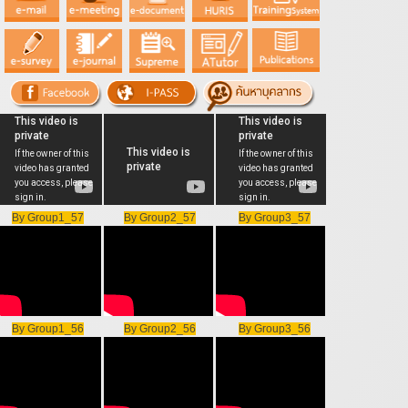
By Group1_57
By Group2_57
By Group3_57
By Group1_56
By Group2_56
By Group3_56