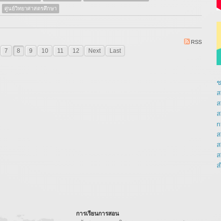
ศูนย์วิทยาศาสตรศึกษา
RSS
7
8
9
10
11
12
Next
Last
ช
ส
ส
ส
n
ส
ส
ส
ส
การเรียนการสอน