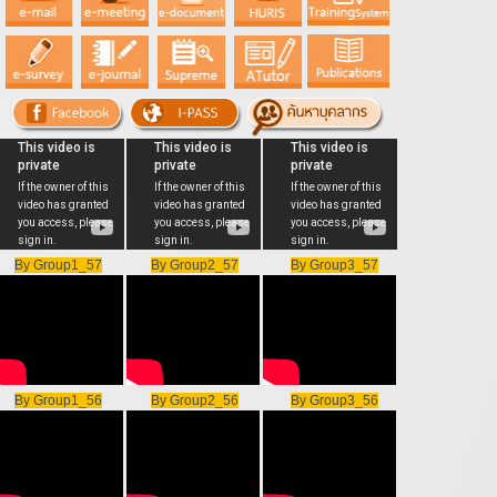
By Group1_57
By Group2_57
By Group3_57
By Group1_56
By Group2_56
By Group3_56