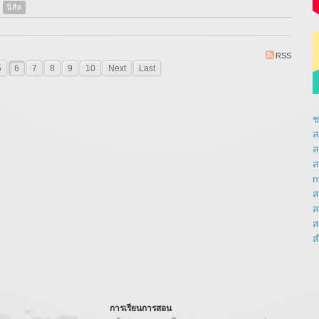
นิสิต
RSS
5
6
7
8
9
10
Next
Last
ช
ส
ส
ส
n
ส
ส
ส
ส
การเรียนการสอน