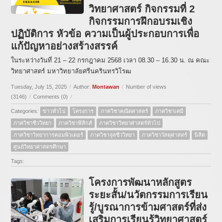
วิทยาศาสตร์ กิจกรรมที่ 2
กิจกรรมการฝึกอบรมเชิง
ปฏิบัติการ หัวข้อ ความเป็นผู้ประกอบการเพื่อ
แก้ปัญหาอย่างสร้างสรรค์
ในระหว่างวันที่ 21 – 22 กรกฎาคม 2568 เวลา 08.30 – 16.30 น. ณ คณะ
วิทยาศาสตร์ มหาวิทยาลัยศรีนครินทรวิโรฒ
Tuesday, July 15, 2025
/
Author:
Montawan
/
Number of views
(3146)
/
Comments (0)
/
Categories:
ข่าวทั่วไป
โครงการ
ภาควิชาคณิตศาสตร์
ภาควิชาเคมี
ภาควิชาชีววิทยา
ภาควิชาฟิสิกส์
ภาควิชาวิทยาศาสตร์ทั่วไป
ภาควิชาวิทยาการคอมพิวเตอร์
ภาควิชาจุลชีววิทยา
ภาควิชาวัสดุศาสตร์
นิสิต
ศูนย์วิทยาศาสตรศึกษา
Tags:
โครงการพัฒนาหลักสูตร
ระยะสั้น/นวัตกรรมการเรียน
รู้/บูรณาการข้ามศาสตร์ที่ส่ง
เสริมการเรียนรู้วิทยาศาสตร์