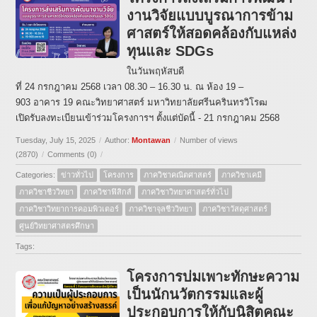
งานวิจัยแบบบูรณาการข้าม
ศาสตร์ให้สอดคล้องกับแหล่ง
ทุนและ SDGs
ในวันพฤหัสบดี
ที่ 24 กรกฎาคม 2568 เวลา 08.30 – 16.30 น. ณ ห้อง 19 –
903 อาคาร 19 คณะวิทยาศาสตร์ มหาวิทยาลัยศรีนครินทรวิโรฒ
เปิดรับลงทะเบียนเข้าร่
วมโครงการฯ ตั้งแต่บัดนี้ - 21 กรกฎาคม 2568
Tuesday, July 15, 2025
/
Author:
Montawan
/
Number of views
(2870)
/
Comments (0)
/
Categories:
ข่าวทั่วไป
โครงการ
ภาควิชาคณิตศาสตร์
ภาควิชาเคมี
ภาควิชาชีววิทยา
ภาควิชาฟิสิกส์
ภาควิชาวิทยาศาสตร์ทั่วไป
ภาควิชาวิทยาการคอมพิวเตอร์
ภาควิชาจุลชีววิทยา
ภาควิชาวัสดุศาสตร์
ศูนย์วิทยาศาสตรศึกษา
Tags:
โครงการบ่มเพาะทักษะความ
เป็นนักนวัตกรรมและผู้
ประกอบการให้กับนิสิตคณะ