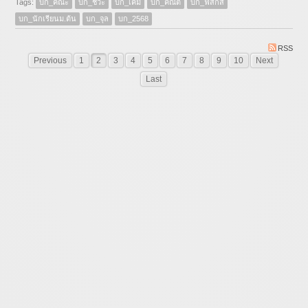
Tags:
บก_คณะ
บก_ชีวะ
บก_เคมี
บก_คณิต
บก_ฟิสิกส์
บก_นักเรียนม.ต้น
บก_จุล
บก_2568
RSS
Previous
1
2
3
4
5
6
7
8
9
10
Next
Last