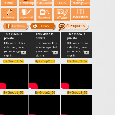
By Group1_57
By Group2_57
By Group3_57
By Group1_56
By Group2_56
By Group3_56