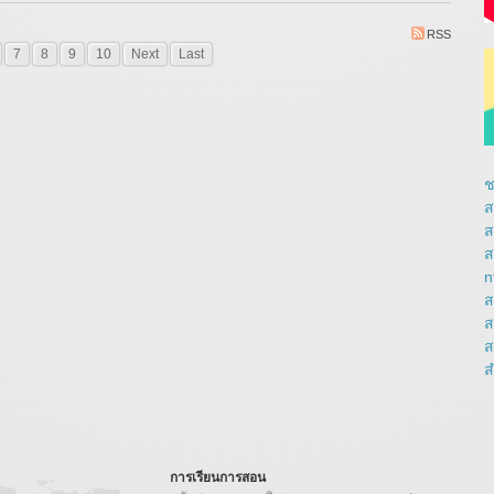
RSS
7
8
9
10
Next
Last
ช
ส
ส
ส
n
ส
ส
ส
ส
การเรียนการสอน