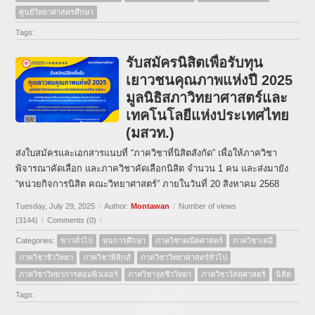
ศูนย์วิทยาศาสตรศึกษา
Tags:
รับสมัครนิสิตเพื่อรับทุน
เยาวชนคุณภาพแห่งปี 2025
มูลนิธิสภาวิทยาศาสตร์และ
เทคโนโลยีแห่งประเทศไทย
(มสวท.)
ส่งใบสมัครและเอกสารแนบที่ “ภาควิชาที่นิสิตสังกัด” เพื่อให้ภาควิชา
พิจารณาคัดเลือก และภาควิชาคัดเลือกนิสิต จำนวน 1 คน และส่งมายัง
“หน่วยกิจการนิสิต คณะวิทยาศาสตร์” ภายในวันที่ 20 สิงหาคม 2568
Tuesday, July 29, 2025
/
Author:
Montawan
/
Number of views
(3144)
/
Comments (0)
/
Categories:
ข่าวทั่วไป
ทุนการศึกษา
ภาควิชาคณิตศาสตร์
ภาควิชาเคมี
ภาควิชาชีววิทยา
ภาควิชาฟิสิกส์
ภาควิชาวิทยาศาสตร์ทั่วไป
ภาควิชาวิทยาการคอมพิวเตอร์
ภาควิชาจุลชีววิทยา
ภาควิชาวัสดุศาสตร์
นิสิต
Tags: