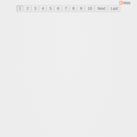
RSS
1
2
3
4
5
6
7
8
9
10
Next
Last